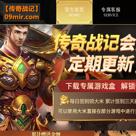
官方首页
专属客服
HOME
SERVICE