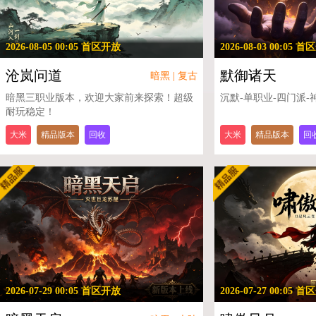
2026-08-05 00:05 首区开放
2026-08-03 00:05 
沧岚问道
默御诸天
暗黑 | 复古
暗黑三职业版本，欢迎大家前来探索！超级
沉默-单职业-四门派-
耐玩稳定！
大米
精品版本
回收
大米
精品版本
回
2026-07-29 00:05 首区开放
2026-07-27 00:05 